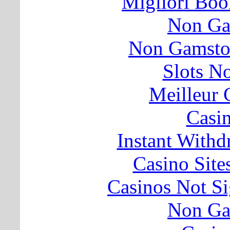
Migliori Bo
Non Ga
Non Gamsto
Slots N
Meilleur 
Casi
Instant Withd
Casino Sit
Casinos Not S
Non Ga