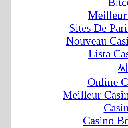
Bitc
Meilleur
Sites De Pari
Nouveau Casi
Lista C
씨
Online C
Meilleur Casi
Casi
Casino B