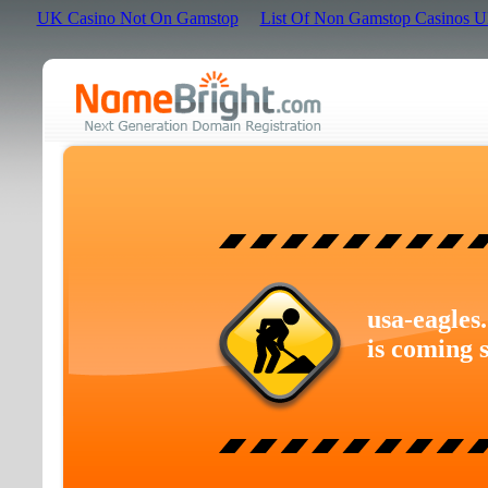
UK Casino Not On Gamstop
List Of Non Gamstop Casinos 
usa-eagles
is coming 